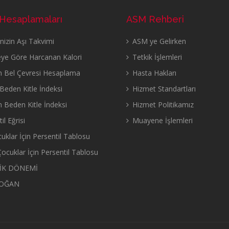
 Hesaplamaları
ASM Rehberi
izin Aşı Takvimi
ASM ye Gelirken
eye Göre Harcanan Kalori
Tetkik İşlemleri
n Bel Çevresi Hesaplama
Hasta Hakları
eden Kitle İndeksi
Hizmet Standartları
n Beden Kitle İndeksi
Hizmet Politikamız
il Eğrisi
Muayene İşlemleri
uklar İçin Persentil Tablosu
ocuklar İçin Persentil Tablosu
İK DÖNEMİ
OĞAN