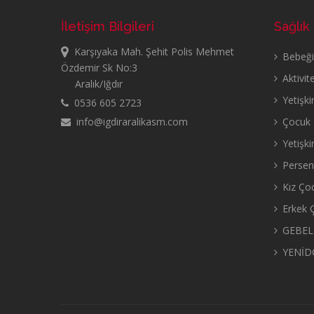
İletişim Bilgileri
Sağlık
Karşıyaka Mah. Şehit Polis Mehmet
Bebeğin
Özdemir Sk No:3
Aktivit
Aralık/Iğdır
Yetişki
0536 605 2723
info@igdiraralikasm.com
Çocuk B
Yetişki
Persent
Kız Çoc
Erkek Ç
GEBEL
YENİD